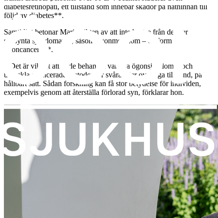
diabetesretinopati, ett tillstånd som innebär skador på näthinnan till
följd av diabetes**.
Samtidigt betonar Maria vikten av att inte bortse från de mer
sällsynta sjukdomarna, såsom ögonmelanom – en form av
ögoncancer***.
– Det är viktigt att både behandla vanliga ögonsjukdomar och
utveckla avancerade metoder för svåra eller ovanliga tillstånd, på ett
hållbart sätt. Sådan forskning kan få stor betydelse för individen,
exempelvis genom att återställa förlorad syn, förklarar hon.