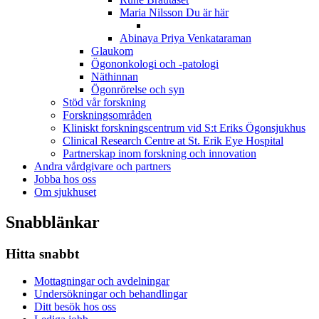
Maria Nilsson
Du är här
Abinaya Priya Venkataraman
Glaukom
Ögononkologi och -patologi
Näthinnan
Ögonrörelse och syn
Stöd vår forskning
Forskningsområden
Kliniskt forskningscentrum vid S:t Eriks Ögonsjukhus
Clinical Research Centre at St. Erik Eye Hospital
Partnerskap inom forskning och innovation
Andra vårdgivare och partners
Jobba hos oss
Om sjukhuset
Snabblänkar
Hitta snabbt
Mottagningar och avdelningar
Undersökningar och behandlingar
Ditt besök hos oss