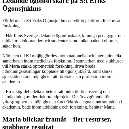
Ledande ögonforskare på S:t Eriks
Ögonsjukhus
För Maria är S:t Eriks Ögonsjukhus en viktig plattform för fortsatt
forskning.
– Här finns Sveriges ledande ögonforskare, kunniga pedagoger och
utbildare, doktorander och studenter samt unika patientkohorter,
säger hon.
Närheten till KI möjliggör dessutom nationella och internationella
samarbeten inom medicinsk forskning. I samverkan med sjukhuset
vill Maria stärka optometrisk forskning, driva breda
utbildningssatsningar kopplade till ögonsjukvård, samt stärka
sjuksköterskors möjligheter att företräda sin profession inom
akademin.
– En viktig del i detta arbete är att bidra till finansiering och
handledning av fler doktorandprojekt. Det är avgörande för
yrkesgruppernas möjlighet att företräda sina egna ämnesområden i
akademin, både inom utbildning och forskning, berättar Maria.
Maria blickar framåt – fler resurser,
snabbare resultat