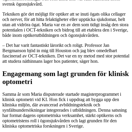
svensk ögonsjukvård.
Tekniken gör det möjligt för optiker att se inuti ögats olika cellager
och nerver, för att hitta felaktigheter eller upptäcka sjukdomar, helt
utan att vidröra ögat. Maria var en av dem som tidigt insåg den stora
potentialen i OCT-tekniken och bidrog till att etablera den i Sverige,
både inom optikerutbildningen och ögonsjukvården.
– Det har varit fantastiskt lärorikt och roligt. Professor Jan
Bergmanson bjöd in mig till Houston och jag blev omedelbart
fascinerad av OCT-tekniken. Det var en ny metod med stor potential
att studera näthinnans lager hos patienter, säger hon.
Engagemang som lagt grunden för klinisk
optometri
Samma år som Maria disputerade startade magisterprogrammet i
klinisk optometri vid KI. Hon fick i uppdrag att bygga upp den
kliniska miljön, där avancerad avbildningsteknik och
synfältsundersökningar integrerades i utbildningen. Denna satsning
har format dagens optometriska verksamhet, stärkt optikerns och
optometristens roll i ögonsjukvården och lagt grunden för den
kliniska optometriska forskningen i Sverige.