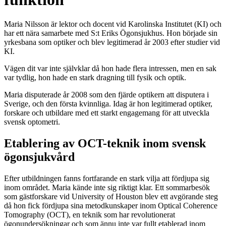
Maria Nilsson är lektor och docent vid Karolinska Institutet (KI) och
har ett nära samarbete med S:t Eriks Ögonsjukhus. Hon började sin
yrkesbana som optiker och blev legitimerad år 2003 efter studier vid
KI.
Vägen dit var inte självklar då hon hade flera intressen, men en sak
var tydlig, hon hade en stark dragning till fysik och optik.
Maria disputerade år 2008 som den fjärde optikern att disputera i
Sverige, och den första kvinnliga. Idag är hon legitimerad optiker,
forskare och utbildare med ett starkt engagemang för att utveckla
svensk optometri.
Etablering av OCT-teknik inom svensk
ögonsjukvård
Efter utbildningen fanns fortfarande en stark vilja att fördjupa sig
inom området. Maria kände inte sig riktigt klar. Ett sommarbesök
som gästforskare vid University of Houston blev ett avgörande steg
då hon fick fördjupa sina metodkunskaper inom Optical Coherence
Tomography (OCT), en teknik som har revolutionerat
ögonundersökningar och som ännu inte var fullt etablerad inom