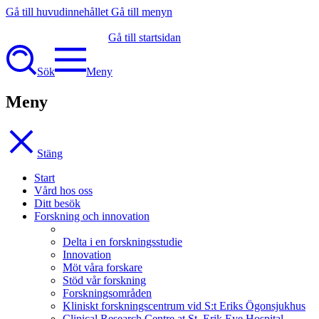
Gå till huvudinnehållet
Gå till menyn
Gå till startsidan
Sök
Meny
Meny
Stäng
Start
Vård hos oss
Ditt besök
Forskning och innovation
Delta i en forskningsstudie
Innovation
Möt våra forskare
Stöd vår forskning
Forskningsområden
Kliniskt forskningscentrum vid S:t Eriks Ögonsjukhus
Clinical Research Centre at St. Erik Eye Hospital