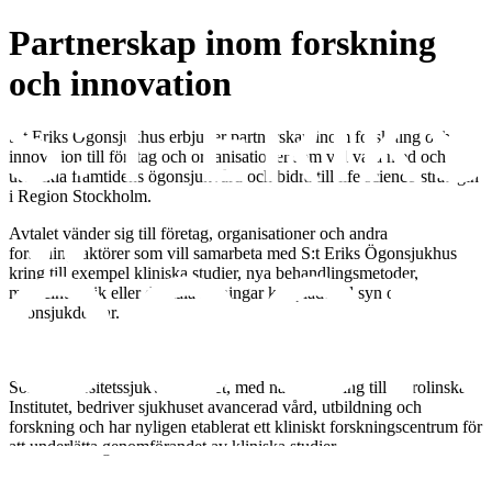
Partnerskap inom forskning
och innovation
S:t Eriks Ögonsjukhus erbjuder partnerskap inom forskning och
innovation till företag och organisationer som vill vara med och
utveckla framtidens ögonsjukvård och bidra till life science-strategin
i Region Stockholm.
Avtalet vänder sig till företag, organisationer och andra
forskningsaktörer som vill samarbeta med S:t Eriks Ögonsjukhus
kring till exempel kliniska studier, nya behandlingsmetoder,
medicinteknik eller digitala lösningar kopplade till syn och
ögonsjukdomar.
Som universitetssjukvårdsenhet, med nära koppling till Karolinska
Institutet, bedriver sjukhuset avancerad vård, utbildning och
forskning och har nyligen etablerat ett kliniskt forskningscentrum för
att underlätta genomförandet av kliniska studier.