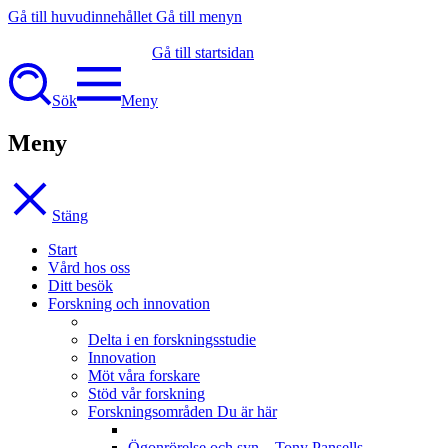
Gå till huvudinnehållet
Gå till menyn
Gå till startsidan
Sök
Meny
Meny
Stäng
Start
Vård hos oss
Ditt besök
Forskning och innovation
Delta i en forskningsstudie
Innovation
Möt våra forskare
Stöd vår forskning
Forskningsområden
Du är här
Ögonrörelse och syn – Tony Pansells