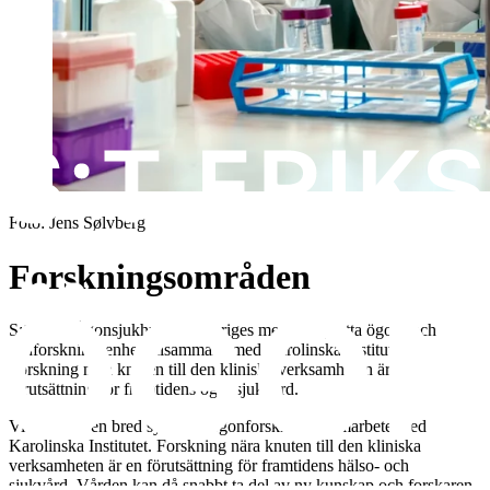
Foto:
Jens Sølvberg
Forskningsområden
S:t Eriks Ögonsjukhus har Sveriges mest kompletta ögon- och
synforskningsenhet tillsammans med Karolinska Institutet.
Forskning nära knuten till den kliniska verksamheten är en
förutsättning för framtidens ögonsjukvård.
Vi bedriver en bred syn- och ögonforskning i samarbete med
Karolinska Institutet. Forskning nära knuten till den kliniska
verksamheten är en förutsättning för framtidens hälso- och
sjukvård. Vården kan då snabbt ta del av ny kunskap och forskaren