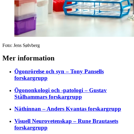
Foto:
Jens Sølvberg
Mer information
Ögonrörelse och syn – Tony Pansells
forskargrupp
Ögononkologi och -patologi – Gustav
Stålhammars forskargrupp
Näthinnan – Anders Kvantas forskargrupp
Visuell Neurovetenskap – Rune Brautasets
forskargrupp