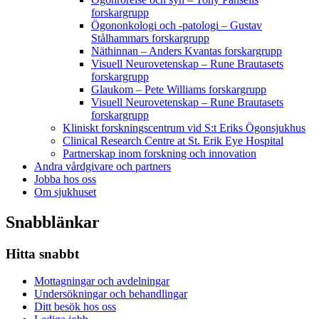
forskargrupp
Ögononkologi och -patologi – Gustav
Stålhammars forskargrupp
Näthinnan – Anders Kvantas forskargrupp
Visuell Neurovetenskap – Rune Brautasets
forskargrupp
Glaukom – Pete Williams forskargrupp
Visuell Neurovetenskap – Rune Brautasets
forskargrupp
Kliniskt forskningscentrum vid S:t Eriks Ögonsjukhus
Clinical Research Centre at St. Erik Eye Hospital
Partnerskap inom forskning och innovation
Andra vårdgivare och partners
Jobba hos oss
Om sjukhuset
Snabblänkar
Hitta snabbt
Mottagningar och avdelningar
Undersökningar och behandlingar
Ditt besök hos oss