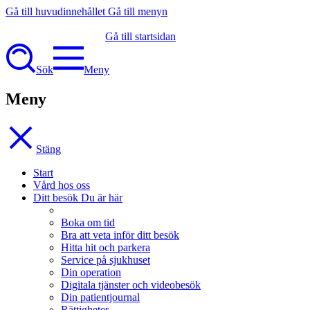
Gå till huvudinnehållet
Gå till menyn
Gå till startsidan
Sök
Meny
Meny
Stäng
Start
Vård hos oss
Ditt besök
Du är här
Boka om tid
Bra att veta inför ditt besök
Hitta hit och parkera
Service på sjukhuset
Din operation
Digitala tjänster och videobesök
Din patientjournal
Rättigheter