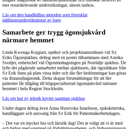
mer resurskrävande undersökningar, såsom narkos.
Läs om den handhållna metoden som förenklar
näthinneundersökningar av barn
Samarbete ger trygg ögonsjukvård
närmare hemmet
Linda Kwenga Koppari, optiker och projektsamordnare vid S:t
Eriks Ögonsjukhus, deltog med en poster tillsammans med Annika
Svedjer, enhetschef vid Ögonmottagningen på Norrtälje sjukhus. De
lyfte det pågående samarbetet mellan sjukhusen, där ögonläkare från
S:t Erik finns på plats vissa tider och där fler bedömningar kan göras
via distansdiagnostik. Detta skapar förutsättningar för att fler
patienter får tillgång till högspecialiserad ögonsjukvård närmare
hemmet i hela Region Stockholm.
Läs om hur ny teknik knyter samman sjukhus
Under dagen deltog även Anna Huzevska Israelsson, sjuksköterska,
handläggare och ansvarig från S:t Erik för Patientsäkerhetsdagen.
– Det var en mycket bra och lärorik dag! Det är roligt att vi är med
och bidrar med exempel på förbättringsarbeten, och förhoppningsvis