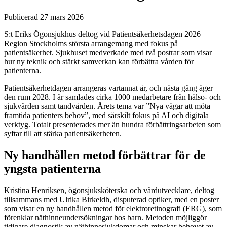
Publicerad 27 mars 2026
S:t Eriks Ögonsjukhus deltog vid Patientsäkerhetsdagen 2026 –
Region Stockholms största arrangemang med fokus på
patientsäkerhet. Sjukhuset medverkade med två postrar som visar
hur ny teknik och stärkt samverkan kan förbättra vården för
patienterna.
Patientsäkerhetdagen arrangeras vartannat år, och nästa gång äger
den rum 2028. I år samlades cirka 1000 medarbetare från hälso- och
sjukvården samt tandvården. Årets tema var ”Nya vägar att möta
framtida patienters behov”, med särskilt fokus på AI och digitala
verktyg. Totalt presenterades mer än hundra förbättringsarbeten som
syftar till att stärka patientsäkerheten.
Ny handhållen metod förbättrar för de
yngsta patienterna
Kristina Henriksen, ögonsjuksköterska och vårdutvecklare, deltog
tillsammans med Ulrika Birkeldh, disputerad optiker, med en poster
som visar en ny handhållen metod för elektroretinografi (ERG), som
förenklar näthinneundersökningar hos barn. Metoden möjliggör
tidigare diagnostik av näthinnesjukdomar och minskar behovet av