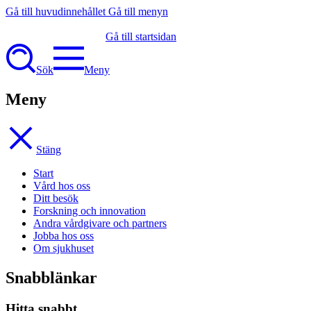
Gå till huvudinnehållet
Gå till menyn
Gå till startsidan
Sök
Meny
Meny
Stäng
Start
Vård hos oss
Ditt besök
Forskning och innovation
Andra vårdgivare och partners
Jobba hos oss
Om sjukhuset
Snabblänkar
Hitta snabbt