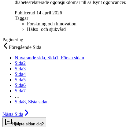
diabetesrelaterade ögonsjukdomar till sällsynt ögoncancer.
Publicerad 14 april 2026
Taggar
Forskning och innovation
Hälso- och sjukvård
Paginering
Föregående
Sida
Nuvarande sida,
Sida
1
, Första sidan
Sida
2
Sida
3
Sida
4
Sida
5
Sida
6
Sida
7
…
Sida
8
, Sista sidan
Nästa
Sida
Hjälpte sidan dig?