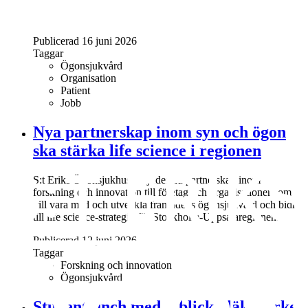
Publicerad 16 juni 2026
Taggar
Ögonsjukvård
Organisation
Patient
Jobb
Nya partnerskap inom syn och ögon
ska stärka life science i regionen
S:t Eriks Ögonsjukhus erbjuder nu partnerskap inom
forskning och innovation till företag och organisationer som
vill vara med och utveckla framtidens ögonsjukvård och bidra
till life science-strategin för Stockholm-Uppsalaregionen.
Publicerad 12 juni 2026
Taggar
Forskning och innovation
Ögonsjukvård
Studentlunch med inblick i läkaryrket