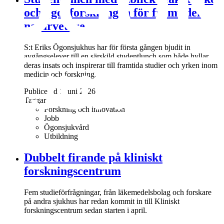
och ögonforskningen för framtidens
naturvetare
S:t Eriks Ögonsjukhus har för första gången bjudit in
avgångselever till en särskild studentlunch som både hyllar
deras insats och inspirerar till framtida studier och yrken inom
medicin och forskning.
Publicerad 1 juni 2026
Taggar
Forskning och innovation
Jobb
Ögonsjukvård
Utbildning
Dubbelt firande på kliniskt
forskningscentrum
Fem studieförfrågningar, från läkemedelsbolag och forskare
på andra sjukhus har redan kommit in till Kliniskt
forskningscentrum sedan starten i april.