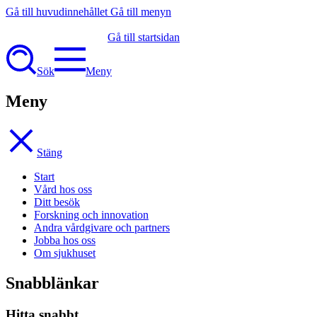
Gå till huvudinnehållet
Gå till menyn
Gå till startsidan
Sök
Meny
Meny
Stäng
Start
Vård hos oss
Ditt besök
Forskning och innovation
Andra vårdgivare och partners
Jobba hos oss
Om sjukhuset
Snabblänkar
Hitta snabbt