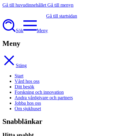
Gå till huvudinnehållet
Gå till menyn
Gå till startsidan
Sök
Meny
Meny
Stäng
Start
Vård hos oss
Ditt besök
Forskning och innovation
Andra vårdgivare och partners
Jobba hos oss
Om sjukhuset
Snabblänkar
Hitta snabbt