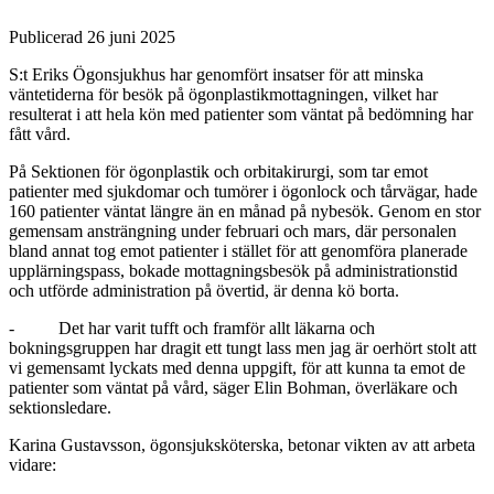
Publicerad 26 juni 2025
S:t Eriks Ögonsjukhus har genomfört insatser för att minska
väntetiderna för besök på ögonplastikmottagningen, vilket har
resulterat i att hela kön med patienter som väntat på bedömning har
fått vård.
På Sektionen för ögonplastik och orbitakirurgi, som tar emot
patienter med sjukdomar och tumörer i ögonlock och tårvägar, hade
160 patienter väntat längre än en månad på nybesök. Genom en stor
gemensam ansträngning under februari och mars, där personalen
bland annat tog emot patienter i stället för att genomföra planerade
upplärningspass, bokade mottagningsbesök på administrationstid
och utförde administration på övertid, är denna kö borta.
- Det har varit tufft och framför allt läkarna och
bokningsgruppen har dragit ett tungt lass men jag är oerhört stolt att
vi gemensamt lyckats med denna uppgift, för att kunna ta emot de
patienter som väntat på vård, säger Elin Bohman, överläkare och
sektionsledare.
Karina Gustavsson, ögonsjuksköterska, betonar vikten av att arbeta
vidare: