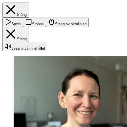
Stäng
Spela
Stoppa
Stäng av skrollning
Stäng
Lyssna på innehållet