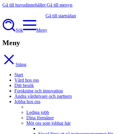
Gå till huvudinnehållet
Gå till menyn
Gå till startsidan
Sök
Meny
Meny
Stäng
Start
Vård hos oss
Ditt besök
Forskning och innovation
Andra vårdgivare och partners
Jobba hos oss
Lediga jobb
Dina förmåner
Möt oss som jobbar här
Sissel först att gå traineeprogrammet för