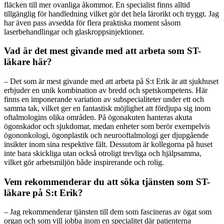
fläcken till mer ovanliga åkommor. En specialist finns alltid
tillgänglig för handledning vilket gör det hela lärorikt och tryggt. Jag
har även pass avsedda för flera praktiska moment såsom
laserbehandlingar och glaskroppsinjektioner.
Vad är det mest givande med att arbeta som ST-
läkare här?
– Det som är mest givande med att arbeta på S:t Erik är att sjukhuset
erbjuder en unik kombination av bredd och spetskompetens. Här
finns en imponerande variation av subspecialiteter under ett och
samma tak, vilket ger en fantastisk möjlighet att fördjupa sig inom
oftalmologins olika områden. På ögonakuten hanteras akuta
ögonskador och sjukdomar, medan enheter som berör exempelvis
ögononkologi, ögonplastik och neurooftalmologi ger djupgående
insikter inom sina respektive fält. Dessutom är kollegorna på huset
inte bara skickliga utan också otroligt trevliga och hjälpsamma,
vilket gör arbetsmiljön både inspirerande och rolig.
Vem rekommenderar du att söka tjänsten som ST-
läkare på S:t Erik?
– Jag rekommenderar tjänsten till dem som fascineras av ögat som
organ och som vill jobba inom en specialitet där patienterna