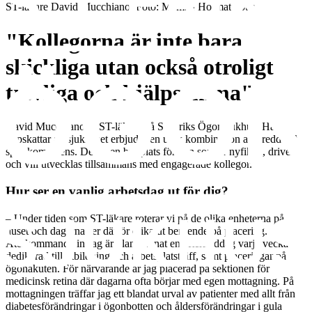
ST-läkare David Mucchiano
. Foto:
Mamad Hormatipour
"Kollegorna är inte bara
skickliga utan också otroligt
trevliga och hjälpsamma"
David Mucchiano är ST-läkare på S:t Eriks Ögonsjukhus. Han
uppskattar att sjukhuset erbjuder en unik kombination av bredd och
spetskompetens. Det är en bra plats för den som är nyfiken, driven
och vill utvecklas tillsammans med engagerade kollegor.
Hur ser en vanlig arbetsdag ut för dig?
– Under tiden som ST-läkare roterar vi på de olika enheterna på
huset och dagarna ser därför olika ut beroende på placering.
Återkommande inslag är bland annat en eftermiddag varje vecka
dedikerad till utbildning och arbetsplatsträff, samt placeringar på
ögonakuten. För närvarande är jag placerad på sektionen för
medicinsk retina där dagarna ofta börjar med egen mottagning. På
mottagningen träffar jag ett blandat urval av patienter med allt från
diabetesförändringar i ögonbotten och åldersförändringar i gula