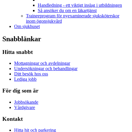
Handledning - ett viktigt inslag i utbildningen
Så ansöker du om en läkartjänst
Traineeprogram för nyexaminerade sjuksköterskor
inom ögonsjukvård
Om sjukhuset
Snabblänkar
Hitta snabbt
Mottagningar och avdelningar
Undersökningar och behandlingar
Ditt besök hos oss
Lediga jobb
För dig som är
Jobbsökande
Vårdgivare
Kontakt
Hitta hit och parkering