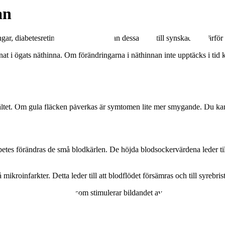
an
ar, diabetesretinopati. För en del kan dessa leda till synskador. Därför
at i ögats näthinna. Om förändringarna i näthinnan inte upptäcks i tid kan
a du ser helt normalt. Efterhand kan gula fläcken påverkas och blödningar
ynfältet. Om gula fläcken påverkas är symtomen lite mer smygande. Du kan
iabetes förändras de små blodkärlen. De höjda blodsockervärdena leder t
ikroinfarkter. Detta leder till att blodflödet försämras och till syrebrist
utsöndra olika ämnen som stimulerar bildandet av nya blodkärl i näthin