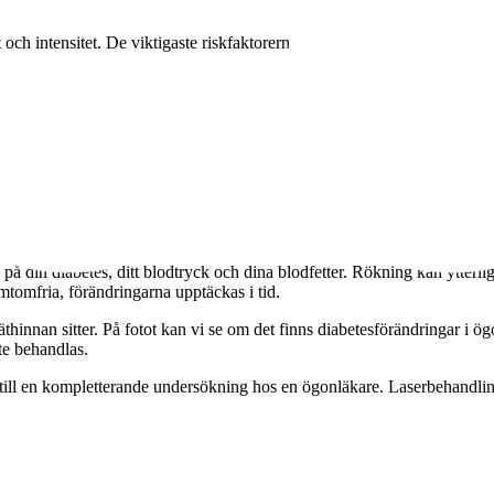
och intensitet. De viktigaste riskfaktorerna är
å din diabetes, ditt blodtryck och dina blodfetter. Rökning kan ytterlig
tomfria, förändringarna upptäckas i tid.
hinnan sitter. På fotot kan vi se om det finns diabetesförändringar i ög
te behandlas.
till en kompletterande undersökning hos en ögonläkare. Laserbehandling e