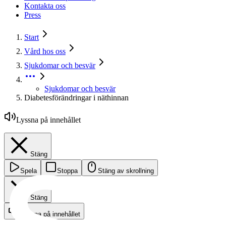
Kontakta oss
Press
Start
Vård hos oss
Sjukdomar och besvär
Sjukdomar och besvär
Diabetesförändringar i näthinnan
Lyssna på innehållet
Stäng
Spela
Stoppa
Stäng av skrollning
Stäng
Lyssna på innehållet