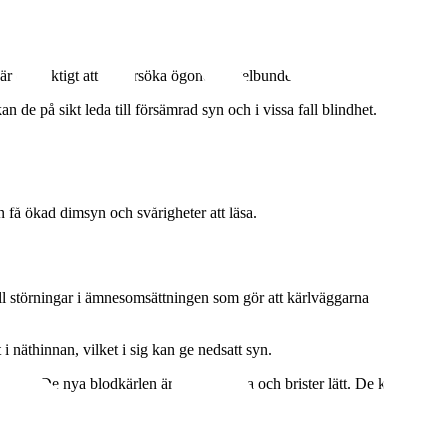
 är det viktigt att undersöka ögonen regelbundet.
 de på sikt leda till försämrad syn och i vissa fall blindhet.
 i glaskroppen uppstå, vilket kan leda till försämrad syn. Vid en
 få ökad dimsyn och svårigheter att läsa.
ill störningar i ämnesomsättningen som gör att kärlväggarna
 i näthinnan, vilket i sig kan ge nedsatt syn.
nan. De nya blodkärlen är tyvärr svaga och brister lätt. De kan leda