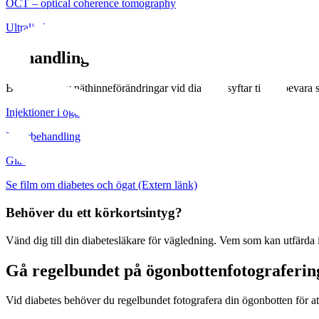
OCT – optical coherence tomography
Ultraljud
Behandling
Behandling av näthinneförändringar vid diabetes syftar till att bevar
Injektioner i ögat
Laserbehandling
Glaskroppskirurgi
Se film om diabetes och ögat
(Extern länk)
Behöver du ett körkortsintyg?
Vänd dig till din diabetesläkare för vägledning. Vem som kan utfärda 
Gå regelbundet på ögonbottenfotograferin
Vid diabetes behöver du regelbundet fotografera din ögonbotten för at