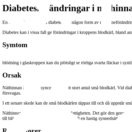
Diabetesförändringar i näthinn
En tredjedel av alla med diabetes har någon form av näthinneförändring
Diabetes kan i vissa fall ge förändringar i kroppens blodkärl, bland ann
Symtom
Näthinneförändringarna är till en början helt symtomfria, det vill säg
blödning i glaskroppen kan du plötsligt se rörliga svarta fläckar i s
Orsak
Näthinnan består av synceller och ett stort antal små blodkärl. Vid d
försvagas.
I ett senare skede kan de små blodkärlen täppas till och då uppstår små m
Näthinnan försöker kompensera syrefattigheten. Det gör den genom att 
till blödningar i glaskroppen som leder till en hastig synnedsättning.
Riskfaktorer