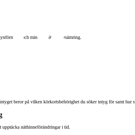
a synförmåga och minska risk för försämring.
intyget beror på vilken körkortsbehörighet du söker intyg för samt hur s
g
t upptäcka näthinneförändringar i tid.