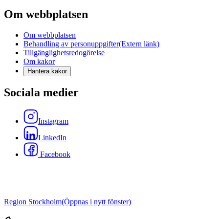
Om webbplatsen
Om webbplatsen
Behandling av personuppgifter
(Extern länk)
Tillgänglighetsredogörelse
Om kakor
Hantera kakor
Sociala medier
Instagram
LinkedIn
Facebook
Region Stockholm
(Öppnas i nytt fönster)