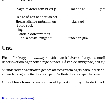
Det finns några faktorer som vi vet påverkar förändringarnas hastighet 
hur länge någon har haft diabetes
otillfredsställande inställningar av blodsockervärdet
högt blodtryck
rökning
avvikande blodfettsvärden
hormonella omställningar, till exempel under en graviditet.
Undersökning
För att förebygga förändringar i näthinnan behöver du ha god kontroll p
undersöker din ögonbotten regelbundet. Då kan de smygande, helt sym
Vi undersöker ögonbotten genom att fotografera ögats bakre del där nät
år, har lätta ögonbottenförändringar. De flesta förändringar behöver in
Om det finns förändringar som på sikt påverkar din syn blir du kallad 
Ögonbottenfotografering
Kontrastfotografering