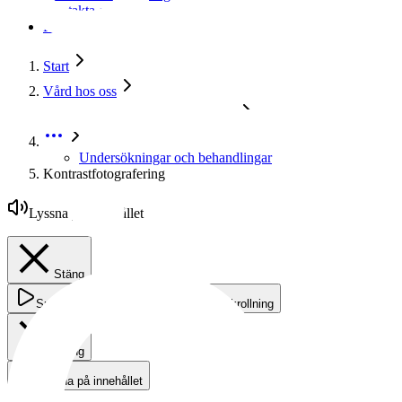
Kontakta oss
Press
Start
Vård hos oss
Undersökningar och behandlingar
Undersökningar och behandlingar
Kontrastfotografering
Lyssna på innehållet
Stäng
Spela
Stoppa
Stäng av skrollning
Stäng
Lyssna på innehållet