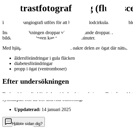
Kontrastfotografering (fluoresc
Fluoresceinangiografi utförs för att kartlägga blodcirkulationen och b
Innan undersökningen droppar vi pupillvidgande droppar. Du får också e
bilder. Undersökningen kan ta upp till 30 minuter.
Med hjälp av bilderna undersöks den bakre delen av ögat där näthinnan
åldersförändringar i gula fläcken
diabetesförändringar
propp i ögat (ventromboser)
Efter undersökningen
Du kan känna dig bländad en tid efter fotograferingen. Det går snabbt öve
synskärpan och du bör undvika bilkörning.
Uppdaterad:
14 januari 2025
Hjälpte sidan dig?