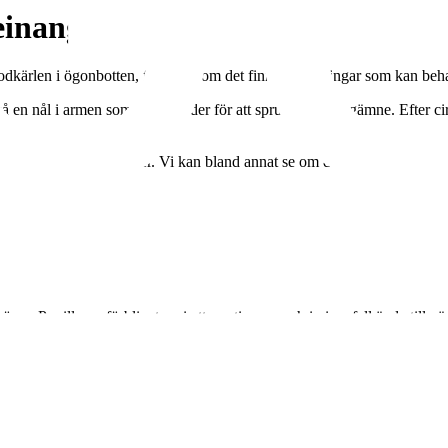
einangiografi)
lodkärlen i ögonbotten, för att se om det finns förändringar som kan beh
n nål i armen som vi använder för att spruta in ett färgämne. Efter cirka
 och gula fläcken sitter. Vi kan bland annat se om du har
r. Pupillerna förblir stora i ett par timmar och i vissa fall ända till näst