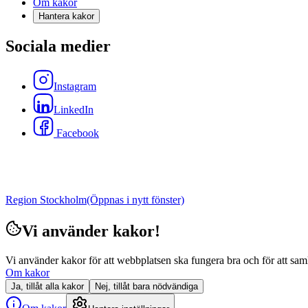
Om kakor
Hantera kakor
Sociala medier
Instagram
LinkedIn
Facebook
Region Stockholm
(Öppnas i nytt fönster)
Vi använder kakor!
Vi använder kakor för att webbplatsen ska fungera bra och för att samla i
Om kakor
Ja, tillåt alla kakor
Nej, tillåt bara nödvändiga