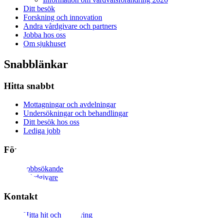
Ditt besök
Forskning och innovation
Andra vårdgivare och partners
Jobba hos oss
Om sjukhuset
Snabblänkar
Hitta snabbt
Mottagningar och avdelningar
Undersökningar och behandlingar
Ditt besök hos oss
Lediga jobb
För dig som är
Jobbsökande
Vårdgivare
Kontakt
Hitta hit och parkering