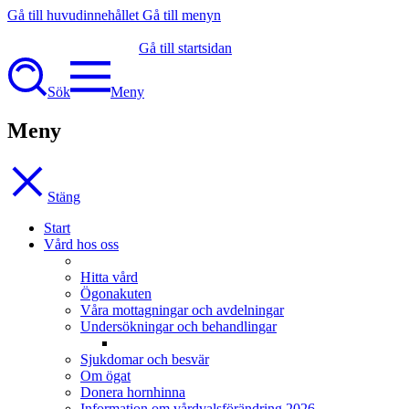
Gå till huvudinnehållet
Gå till menyn
Gå till startsidan
Sök
Meny
Meny
Stäng
Start
Vård hos oss
Hitta vård
Ögonakuten
Våra mottagningar och avdelningar
Undersökningar och behandlingar
Sjukdomar och besvär
Om ögat
Donera hornhinna
Information om vårdvalsförändring 2026