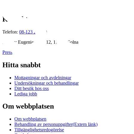
Kontakt
Telefon:
08-123 230 00
Adress: Eugeniavägen 12, 171 64 Solna
Press
Hitta snabbt
Mottagningar och avdelningar
Undersökningar och behandlingar
Ditt besök hos oss
Lediga jobb
Om webbplatsen
Om webbplatsen
Behandling av personuppgifter
(Extern länk)
Tillgänglighetsredogörelse