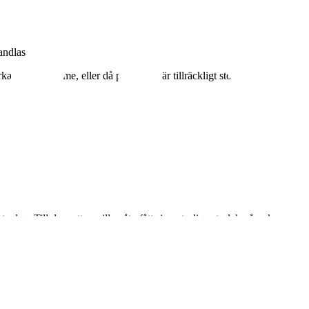
andlas.
 en halv timme, eller då pupillerna är tillräckligt stora, tas en mängd
a dag. Till dess att pupillen återfått sin naturliga storlek påverkas