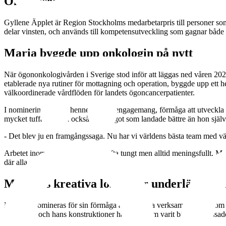
Om priset
Gyllene Äpplet är Region Stockholms medarbetarpris till personer som
delar vinsten, och används till kompetensutveckling som gagnar både
Maria byggde upp onkologin på nytt
När ögononkologivården i Sverige stod inför att läggas ned våren 20
etablerade nya rutiner för mottagning och operation, byggde upp ett h
välkoordinerade vårdflöden för landets ögoncancerpatienter.
I nomineringen lyfts hennes starka engagemang, förmåga att utveckla ny
mycket tuffa år, men också som något som landade bättre än hon själ
- Det blev ju en framgångssaga. Nu har vi världens bästa team med värld
Arbetet inom ögononkologin är ofta tungt men alltid meningsfullt. Mari
där alla ser och stöttar varandra.
Matthias kreativa lösningar underlättar fö
Matthias nomineras för sin förmåga att förbättra verksamheten genom p
kostnader, och hans konstruktioner har dessutom varit bättre anpassade e