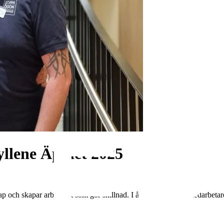
yllene Äpplet 2025
p och skapar arbetssätt som gör skillnad. I år är två av våra medarbet