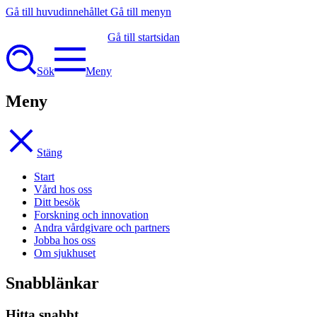
Gå till huvudinnehållet
Gå till menyn
Gå till startsidan
Sök
Meny
Meny
Stäng
Start
Vård hos oss
Ditt besök
Forskning och innovation
Andra vårdgivare och partners
Jobba hos oss
Om sjukhuset
Snabblänkar
Hitta snabbt