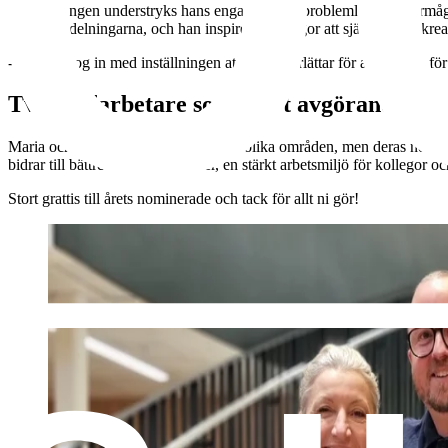
I motiveringen understryks hans engagemang, problemlösningsförmåga o
mellan avdelningarna, och han inspirerar kollegor att själva tänka kreat
- Jag går nog in med inställningen att jag underlättar för alla andra, 
Två medarbetare som gjort avgörande insa
Maria och Matthias arbetar inom helt olika områden, men deras nominer
bidrar till bättre vård för patienter, en stärkt arbetsmiljö för kollego
Stort grattis till årets nominerade och tack för allt ni gör!