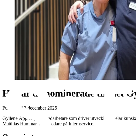
Här är de nominerade till det G
Publicerad 3 december 2025
Gyllene Äpplet lyfter medarbetare som driver utveckling, delar kunska
Matthias Hammar, arbetsledare på Internservice.