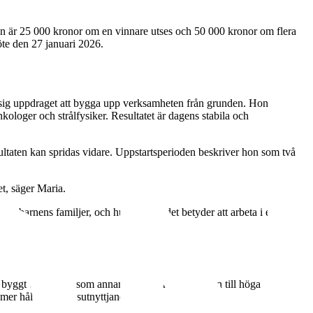
an är 25 000 kronor om en vinnare utses och 50 000 kronor om flera
te den 27 januari 2026.
å sig uppdraget att bygga upp verksamheten från grunden. Hon
ologer och strålfysiker. Resultatet är dagens stabila och
sultaten kan spridas vidare. Uppstartsperioden beskriver hon som två
et, säger Maria.
stombarnens familjer, och hur mycket det betyder att arbeta i ett team
n byggt utrustning som annars hade behövt köpas in till höga
 mer hållbart resursutnyttjande.