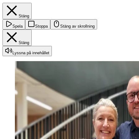
Stäng
Spela
Stoppa
Stäng av skrollning
Stäng
Lyssna på innehållet