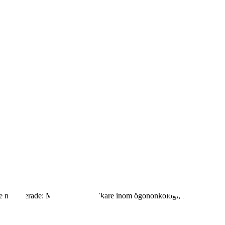
are nominerade: Maria Fili, överläkare inom ögononkologi, och