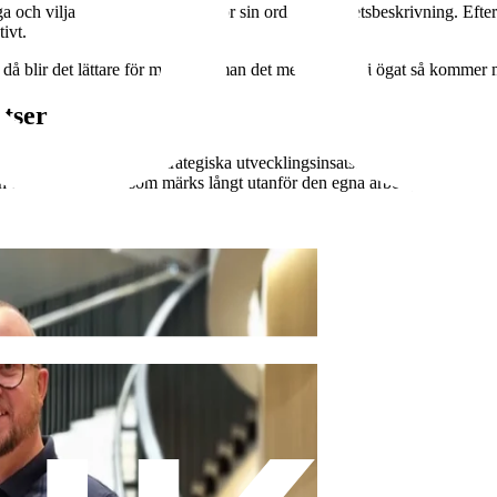
ch vilja att hjälpa även utanför sin ordinarie arbetsbeskrivning. Eft
ivt.
för då blir det lättare för mig. Gör man det med glimten i ögat så kommer 
tser
ingar visar hur både strategiska utvecklingsinsatser och kreativa vard
r och en positiv kultur som märks långt utanför den egna arbetsgruppen.