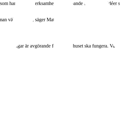
ersom han arbetar verksamhetsövergripande sprids hans idéer snabbt
man väldigt långt, säger Matthias.
agslösningar är avgörande för att sjukhuset ska fungera. Var och en