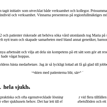
 tagit initiativ som utvecklat både verksamhet och kollegor. Prissumm
 individ och verksamhet. Vinnarna presenteras på regionfullmäktiges mö
22 och patienter riskerade att behöva söka vård utomlands tog Maria p
elt nytt team och skapade samarbeten med bland annat genetiker, barnonk
a arbetssätt och vilja att dela sin kompetens på ett sätt som gör att re
v hade vågat hoppas.
ens bästa medarbetare. Jag är så lyckligt lottad att få gå glad till jobb
a lyfter hur nära kontakten med patienterna blir, särskilt med retinobla
r hela sjukhuset
raktiska och ofta egenutvecklade lösningar. Han har vid flera tillfälle
fter sjukhusets behov. Det har lett till effektivare arbetsflöden och ett