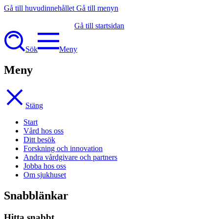
Gå till huvudinnehållet
Gå till menyn
Gå till startsidan
Sök
Meny
Meny
Stäng
Start
Vård hos oss
Ditt besök
Forskning och innovation
Andra vårdgivare och partners
Jobba hos oss
Om sjukhuset
Snabblänkar
Hitta snabbt