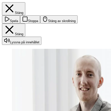
Stäng
Spela
Stoppa
Stäng av skrollning
Stäng
Lyssna på innehållet