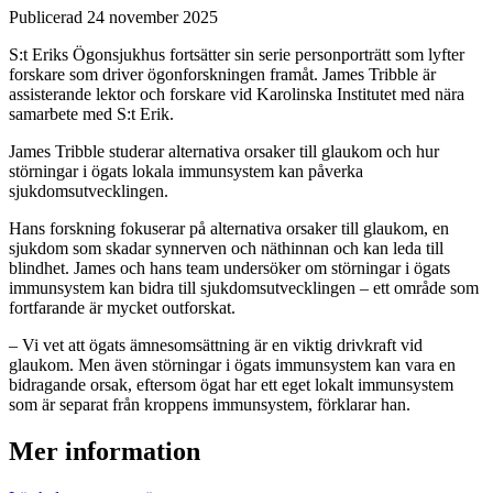
Publicerad 24 november 2025
S:t Eriks Ögonsjukhus fortsätter sin serie personporträtt som lyfter
forskare som driver ögonforskningen framåt. James Tribble är
assisterande lektor och forskare vid Karolinska Institutet med nära
samarbete med S:t Erik.
James Tribble studerar alternativa orsaker till glaukom och hur
störningar i ögats lokala immunsystem kan påverka
sjukdomsutvecklingen.
Hans forskning fokuserar på alternativa orsaker till glaukom, en
sjukdom som skadar synnerven och näthinnan och kan leda till
blindhet. James och hans team undersöker om störningar i ögats
immunsystem kan bidra till sjukdomsutvecklingen – ett område som
fortfarande är mycket outforskat.
– Vi vet att ögats ämnesomsättning är en viktig drivkraft vid
glaukom. Men även störningar i ögats immunsystem kan vara en
bidragande orsak, eftersom ögat har ett eget lokalt immunsystem
som är separat från kroppens immunsystem, förklarar han.
Mer information