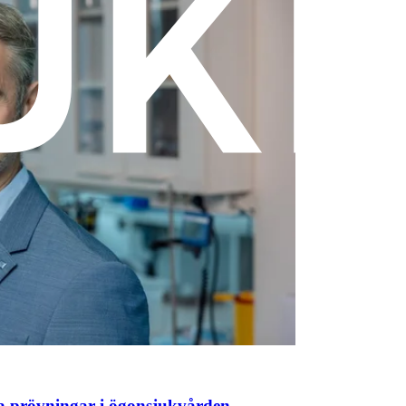
ka prövningar i ögonsjukvården