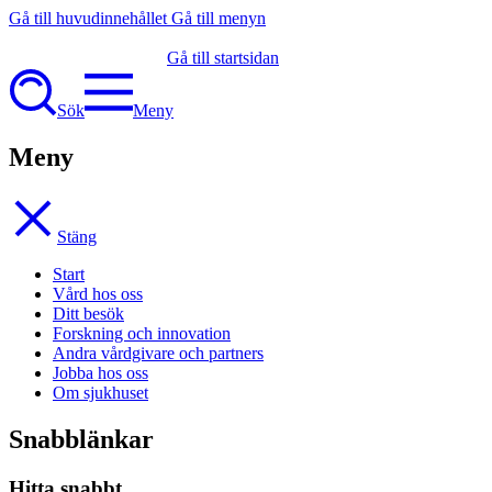
Gå till huvudinnehållet
Gå till menyn
Gå till startsidan
Sök
Meny
Meny
Stäng
Start
Vård hos oss
Ditt besök
Forskning och innovation
Andra vårdgivare och partners
Jobba hos oss
Om sjukhuset
Snabblänkar
Hitta snabbt