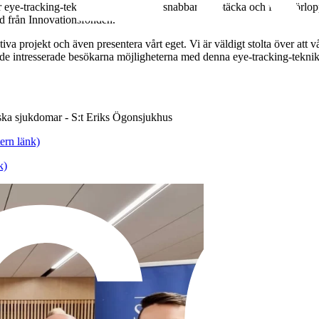
eye-tracking-teknik används för att snabbare upptäcka och följa förlopp
töd från Innovationsfonden.
va projekt och även presentera vårt eget. Vi är väldigt stolta över att vår
sa de intresserade besökarna möjligheterna med denna eye-tracking-tekni
iska sjukdomar - S:t Eriks Ögonsjukhus
ern länk)
k)