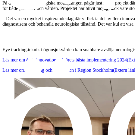
På den neurooftalmologiska mottagningen pågår just nu ett projekt där 
för både patienter och vården. Projektet har blivit möjligt tack vare s
– Det var en mycket inspirerande dag där vi fick ta del av flera innovati
diagnostisera och behandla neurologiska tillstånd. Det var kul att vi
Mer information
Eye tracking-teknik i ögonsjukvården kan snabbare avslöja neurolog
Läs mer om årets innovation och årets bästa implementering 2024
(Ext
Läs mer om forskning och innovation i Region Stockholm
(Extern län