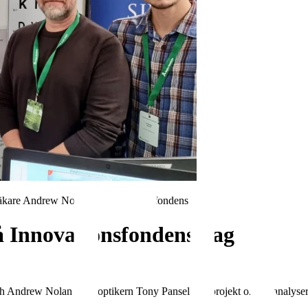
läkare Andrew Nolan på innovationsfondens dag.
å Innovationsfondens dag
 Andrew Nolan samt optikern Tony Pansell sitt projekt om att analyser