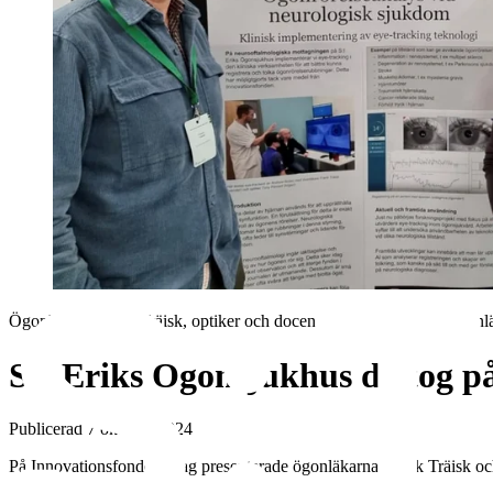
Ögonläkare Frank Träisk, optiker och docent Tony Pansell och ögon
S:t Eriks Ögonsjukhus deltog p
Publicerad 7 oktober 2024
På Innovationsfondens dag presenterade ögonläkarna Frank Träisk och