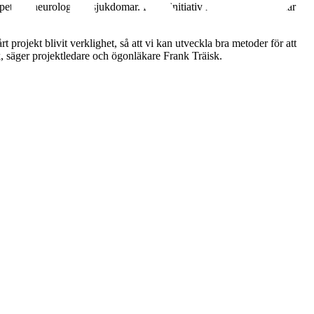
et vid neurologiska sjukdomar. Detta initiativ kan ge stora fördelar
t projekt blivit verklighet, så att vi kan utveckla bra metoder för att
k, säger projektledare och ögonläkare Frank Träisk.