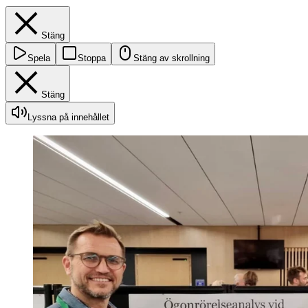
Stäng
Spela
Stoppa
Stäng av skrollning
Stäng
Lyssna på innehållet