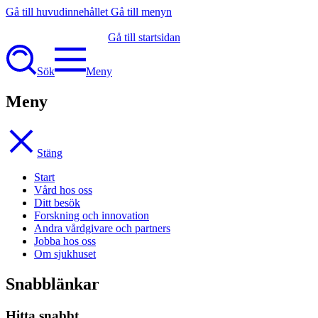
Gå till huvudinnehållet
Gå till menyn
Gå till startsidan
Sök
Meny
Meny
Stäng
Start
Vård hos oss
Ditt besök
Forskning och innovation
Andra vårdgivare och partners
Jobba hos oss
Om sjukhuset
Snabblänkar
Hitta snabbt