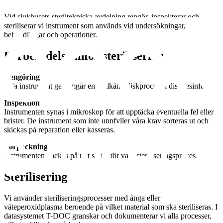
Vid sjukhusets steriltekniska avdelning rengör, inspekterar och
steriliserar vi instrument som används vid undersökningar,
behandlingar och operationer.
Förberedelse inför sterilisering
Rengöring
Alla instrument genomgår en godkänd diskprocess i diskdesinfektor.
Inspektion
Instrumenten synas i mikroskop för att upptäcka eventuella fel eller
brister. De instrument som inte uppfyller våra krav sorteras ut och
skickas på reparation eller kasseras.
Förpackning
Instrumenten packas på rätt sätt inför vald steriliseringsprocess.
Sterilisering
Vi använder steriliseringsprocesser med ånga eller
väteperoxidplasma beroende på vilket material som ska steriliseras. I
datasystemet T-DOC granskar och dokumenterar vi alla processer,