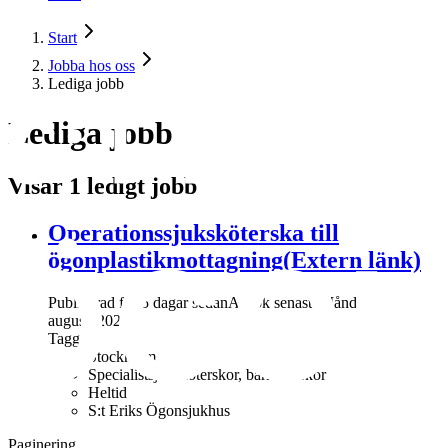
Start
Jobba hos oss
Lediga jobb
Lediga jobb
Visar 1 ledigt jobb
Operationssjuksköterska till
ögonplastikmottagning
(Extern länk)
Publicerad för 5 dagar sedan
Ansök senast:
Måndag 24
augusti 2026
Taggar
Stockholm
Specialistsjuksköterskor, barnmorskor
Heltid
S:t Eriks Ögonsjukhus
Paginering