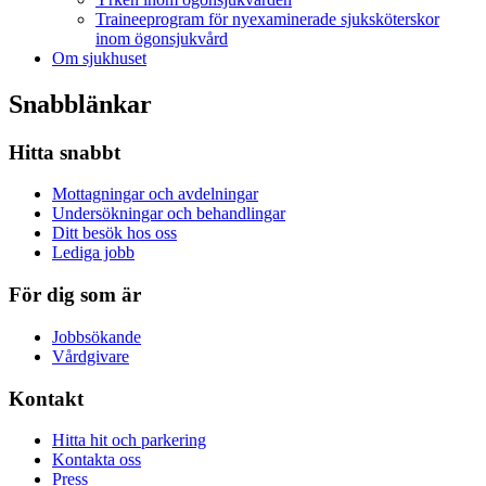
Traineeprogram för nyexaminerade sjuksköterskor
inom ögonsjukvård
Om sjukhuset
Snabblänkar
Hitta snabbt
Mottagningar och avdelningar
Undersökningar och behandlingar
Ditt besök hos oss
Lediga jobb
För dig som är
Jobbsökande
Vårdgivare
Kontakt
Hitta hit och parkering
Kontakta oss
Press