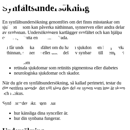
Synfältsundersökning
En synfältsundersökning genomförs om det finns misstankar om
sjukdomar som kan påverka näthinnan, synnerven eller andra delar
av synbanan. Undersökningen kartlägger synfältet och kan hjälpa
oss att uppskatta en eventuell skada.
Du får undersöka synfältet om du har en sjukdom som kan påverka
näthinnan, synnerven eller andra delar av synbanan, till exempel vid
glaukom
retinala sjukdomar som retinitis pigmentosa eller diabetes
neurologiska sjukdomar och skador.
När du gör en synfältsundersökning, så kallad perimetri, testar du
ditt perifera seende, det vill säga den del av synen som inte är skarp
och i fokus.
Synfältsundersökningen visar
hur känsliga dina synceller är.
hur din synbana fungerar.