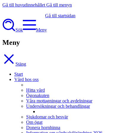
Gå till huvudinnehållet
Gå till menyn
Gå till startsidan
Sök
Meny
Meny
Stäng
Start
Vård hos oss
Hitta vård
Ögonakuten
Våra mottagningar och avdelningar
Undersökningar och behandlingar
Sjukdomar och besvär
Om ögat
Donera hornhinna
Information om vårdvalsförändring 2026