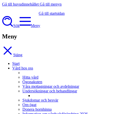
Gå till huvudinnehållet
Gå till menyn
Gå till startsidan
Sök
Meny
Meny
Stäng
Start
Vård hos oss
Hitta vård
Ögonakuten
Våra mottagningar och avdelningar
Undersökningar och behandlingar
Sjukdomar och besvär
Om ögat
Donera hornhinna
Information om vårdvalsförändring 2026