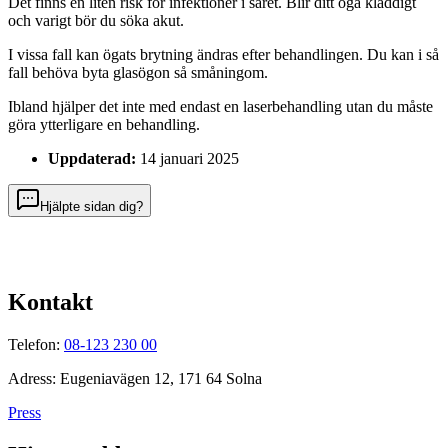
Det finns en liten risk för infektioner i såret. Blir ditt öga kladdigt
och varigt bör du söka akut.
I vissa fall kan ögats brytning ändras efter behandlingen. Du kan i så
fall behöva byta glasögon så småningom.
Ibland hjälper det inte med endast en laserbehandling utan du måste
göra ytterligare en behandling.
Uppdaterad:
14 januari 2025
Hjälpte sidan dig?
Kontakt
Telefon:
08-123 230 00
Adress: Eugeniavägen 12, 171 64 Solna
Press