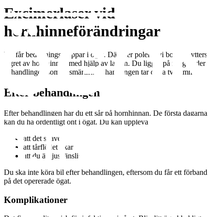
Excimerlaser vid
hornhinneförändringar
Du får bedövningsdroppar i ögat. Därefter polerar vi bort det yttersta
lagret av hornhinnan med hjälp av lasern. Du ligger på rygg under
behandlingen som är smärtfri. Behandlingen tar cirka två timmar.
Efter behandlingen
Efter behandlingen har du ett sår på hornhinnan. De första dagarna
kan du ha ordentligt ont i ögat. Du kan uppleva
att det skaver
att tårflödet ökar
att du är ljuskänslig.
Du ska inte köra bil efter behandlingen, eftersom du får ett förband
på det opererade ögat.
Komplikationer