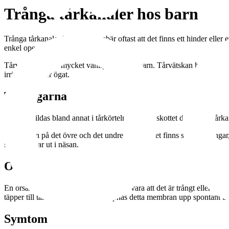
Trånga tårkanaler hos barn
Trånga tårkanaler hos barn innebär oftast att det finns ett hinder elle
enkel operation.
Tårvägshinder är mycket vanligt hos spädbarn. Tårvätskan hindras från
irritation under ögat.
Tårvägarna
Tårarna bildas bland annat i tårkörteln och överskottet dräneras i tår
I ögonvrån på det övre och det undre ögonlocket finns små öppningar, 
som mynnar ut i näsan.
Orsak
En orsak till tårar och kladdigt öga kan vara att det är trångt eller sto
täpper till tårkanalen. Vanligen öppnas detta membran upp spontant un
Symtom