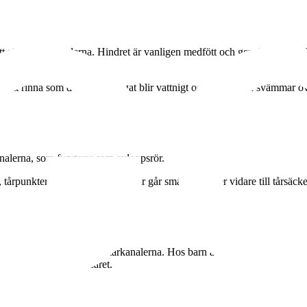
r ett stopp i tårkanalerna. Hindret är vanligen medfött och ger rinniga 
 att rinna som det ska och ögat blir vattnigt och tårvätskan svämmar öv
kanalerna, som fungerar som avloppsrör.
tårpunkter. Från dessa öppningar går små tårkanaler vidare till tårsäcke
pp på ett eller flera ställen i tårkanalerna. Hos barn är stoppet ofta medf
der det första levnadsåret.