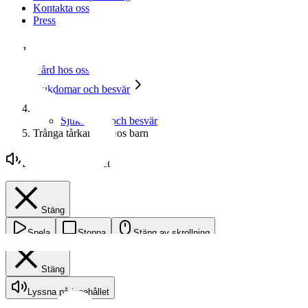
Kontakta oss
Press
Start
Vård hos oss
Sjukdomar och besvär
Sjukdomar och besvär
Trånga tårkanaler hos barn
Lyssna på innehållet
Stäng
Spela
Stoppa
Stäng av skrollning
Stäng
Lyssna på innehållet