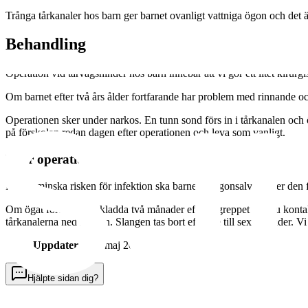
Trånga tårkanaler hos barn ger barnet ovanligt vattniga ögon och det är 
Behandling
Operation vid tårvägshinder hos barn innebär att vi gör ett litet kirurg
Om barnet efter två års ålder fortfarande har problem med rinnande oc
Operationen sker under narkos. En tunn sond förs in i tårkanalen och 
på förskolan redan dagen efter operationen och leva som vanligt.
Efter operation
För att minska risken för infektion ska barnet få ögonsalva under den 
Om ögat fortsätter att kladda två månader efter ingreppet ska du kon
tårkanalerna ned i näsan. Slangen tas bort efter tre till sex månader. 
Uppdaterad:
7 maj 2026
Hjälpte sidan dig?