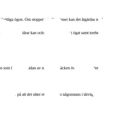
och kladdiga ögon. Om stoppet inte försvinner kan det åtgärdas med en
er. Rinnande tårar kan också ge infektioner i ögat samt torrhet och
n som ligger vid sidan av näsan. Tårsäcken övergår i en större kanal
ött och beror på att det sitter ett membran någonstans i tårvägarna och