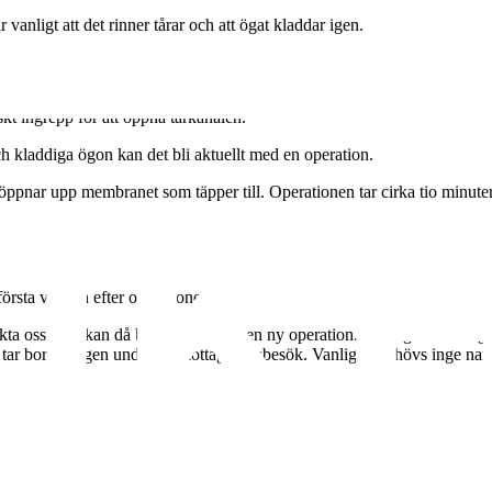
vanligt att det rinner tårar och att ögat kladdar igen.
iskt ingrepp för att öppna tårkanalen.
h kladdiga ögon kan det bli aktuellt med en operation.
öppnar upp membranet som täpper till. Operationen tar cirka tio minuter
första veckan efter operationen.
takta oss. Det kan då bli aktuellt med en ny operation. Tårvägssonderi
Vi tar bort slangen under ett mottagningsbesök. Vanligen behövs inge nar