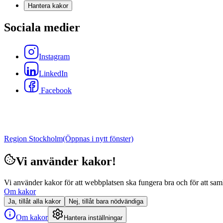
Hantera kakor
Sociala medier
Instagram
LinkedIn
Facebook
Region Stockholm
(Öppnas i nytt fönster)
Vi använder kakor!
Vi använder kakor för att webbplatsen ska fungera bra och för att samla i
Om kakor
Ja, tillåt alla kakor
Nej, tillåt bara nödvändiga
Om kakor
Hantera inställningar