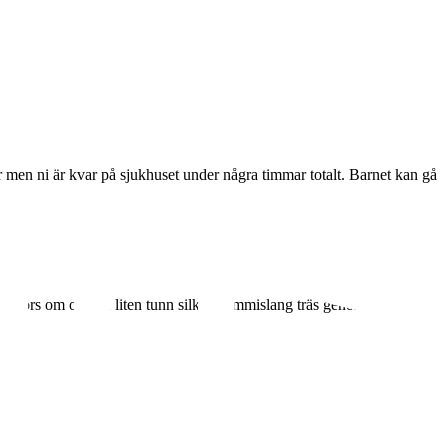
 men ni är kvar på sjukhuset under några timmar totalt. Barnet kan gå
ngen görs om och en liten tunn silkongummislang träs genom
kos.