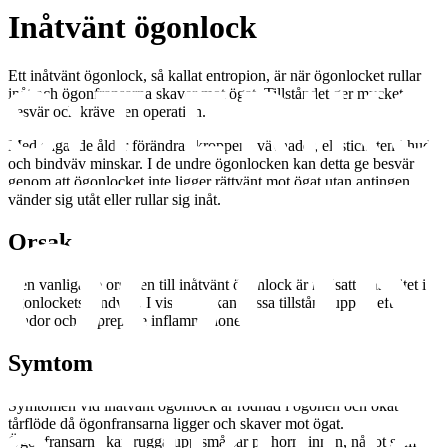
Inåtvänt ögonlock
Ett inåtvänt ögonlock, så kallat entropion, är när ögonlocket rullar
inåt och ögonfransarna skaver mot ögat. Tillståndet ger mycket
besvär och kräver en operation.
Med stigande ålder förändras kroppens vävnader, elasticiteten i hud
och bindväv minskar. I de undre ögonlocken kan detta ge besvär
genom att ögonlocket inte ligger rättvänt mot ögat utan antingen
vänder sig utåt eller rullar sig inåt.
Orsak
Den vanligaste orsaken till inåtvänt ögonlock är nedsatt elasticitet i
ögonlockets bindväv. I vissa fall kan dessa tillstånd uppstå efter
skador och upprepade inflammationer.
Symtom
Symtomen vid inåtvänt ögonlock är rodnad i ögonen och ökat
tårflöde då ögonfransarna ligger och skaver mot ögat.
Ögonfransarna kan rugga upp små sår på hornhinnan, något som