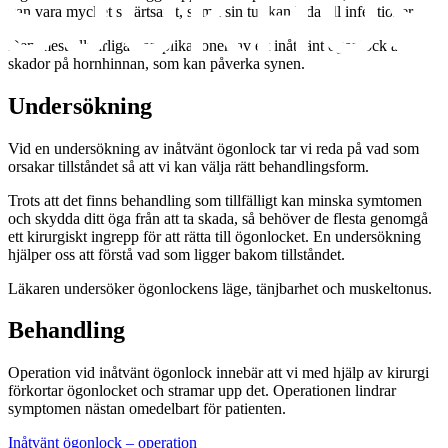
kan vara mycket smärtsamt, som i sin tur kan leda till infektioner.
Den mest allvarliga komplikationen av ett inåtvänt ögonlock är
skador på hornhinnan, som kan påverka synen.
Undersökning
Vid en undersökning av inåtvänt ögonlock tar vi reda på vad som
orsakar tillståndet så att vi kan välja rätt behandlingsform.
Trots att det finns behandling som tillfälligt kan minska symtomen
och skydda ditt öga från att ta skada, så behöver de flesta genomgå
ett kirurgiskt ingrepp för att rätta till ögonlocket. En undersökning
hjälper oss att förstå vad som ligger bakom tillståndet.
Läkaren undersöker ögonlockens läge, tänjbarhet och muskeltonus.
Behandling
Operation vid inåtvänt ögonlock innebär att vi med hjälp av kirurgi
förkortar ögonlocket och stramar upp det. Operationen lindrar
symptomen nästan omedelbart för patienten.
Inåtvänt ögonlock – operation