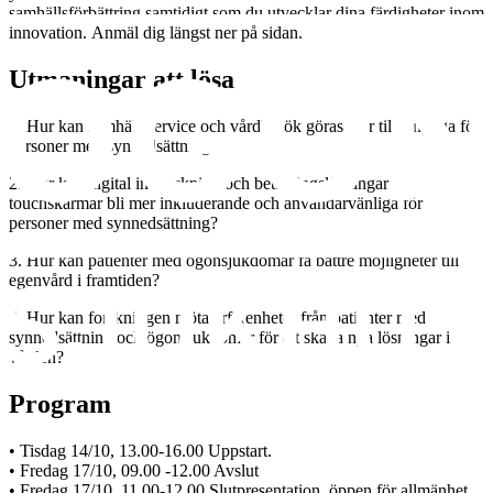
samhällsförbättring samtidigt som du utvecklar dina färdigheter inom
innovation. Anmäl dig längst ner på sidan.
Utmaningar att lösa
1. Hur kan samhällsservice och vårdbesök göras mer tillgängliga för
personer med synnedsättning?
2. Hur kan digital incheckning och betalningslösningar via
touchskärmar bli mer inkluderande och användarvänliga för
personer med synnedsättning?
3. Hur kan patienter med ögonsjukdomar få bättre möjligheter till
egenvård i framtiden?
4. Hur kan forskningen möta erfarenheter från patienter med
synnedsättning och ögonsjukdomar för att skapa nya lösningar i
vården?
Program
• Tisdag 14/10, 13.00-16.00 Uppstart.
• Fredag 17/10, 09.00 -12.00 Avslut
• Fredag 17/10, 11.00-12.00 Slutpresentation, öppen för allmänhet.