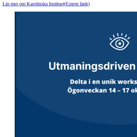
Läs mer om Karolinska Instituet
(Extern länk)