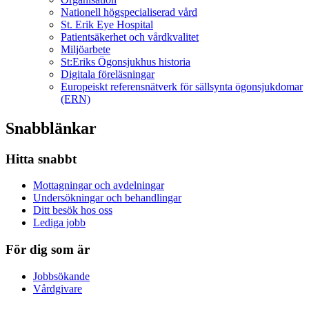
Nationell högspecialiserad vård
St. Erik Eye Hospital
Patientsäkerhet och vårdkvalitet
Miljöarbete
St:Eriks Ögonsjukhus historia
Digitala föreläsningar
Europeiskt referensnätverk för sällsynta ögonsjukdomar
(ERN)
Snabblänkar
Hitta snabbt
Mottagningar och avdelningar
Undersökningar och behandlingar
Ditt besök hos oss
Lediga jobb
För dig som är
Jobbsökande
Vårdgivare