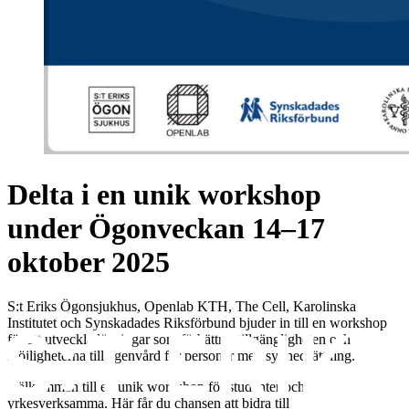
Delta i en unik workshop
under Ögonveckan 14–17
oktober 2025
S:t Eriks Ögonsjukhus, Openlab KTH, The Cell, Karolinska
Institutet och Synskadades Riksförbund bjuder in till en workshop
för att utveckla lösningar som förbättrar tillgängligheten och
möjligheterna till egenvård för personer med synnedsättning.
Välkommen till en unik workshop för studenter och
yrkesverksamma. Här får du chansen att bidra till