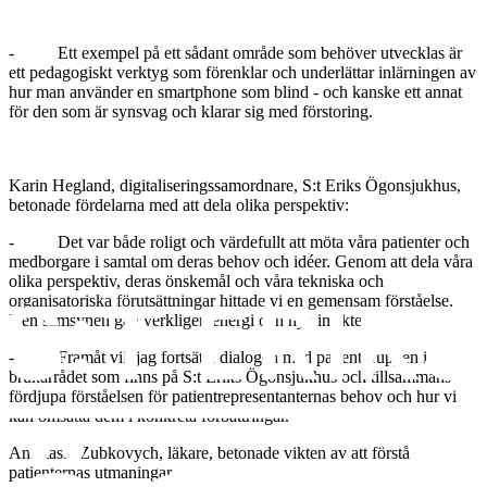
- Ett exempel på ett sådant område som behöver utvecklas är
ett pedagogiskt verktyg som förenklar och underlättar inlärningen av
hur man använder en smartphone som blind - och kanske ett annat
för den som är synsvag och klarar sig med förstoring.
Karin Hegland, digitaliseringssamordnare, S:t Eriks Ögonsjukhus,
betonade fördelarna med att dela olika perspektiv:
- Det var både roligt och värdefullt att möta våra patienter och
medborgare i samtal om deras behov och idéer. Genom att dela våra
olika perspektiv, deras önskemål och våra tekniska och
organisatoriska förutsättningar hittade vi en gemensam förståelse.
Den samsynen gav verkligen energi och nya insikter.
- Framåt vill jag fortsätta dialogen med patientgruppen i
brukarrådet som finns på S:t Eriks Ögonsjukhus och tillsammans
fördjupa förståelsen för patientrepresentanternas behov och hur vi
kan omsätta dem i konkreta förbättringar.
Anastasia Zubkovych, läkare, betonade vikten av att förstå
patienternas utmaningar.