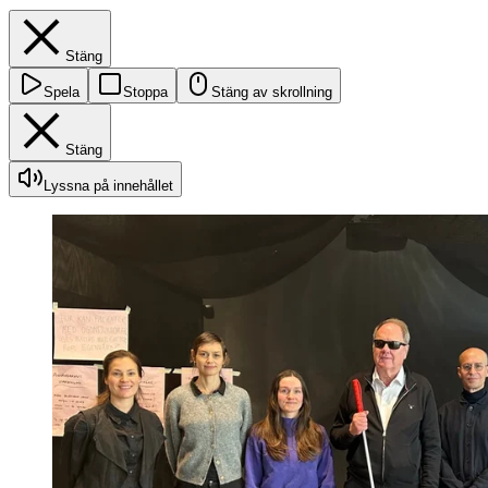
Stäng
Spela
Stoppa
Stäng av skrollning
Stäng
Lyssna på innehållet