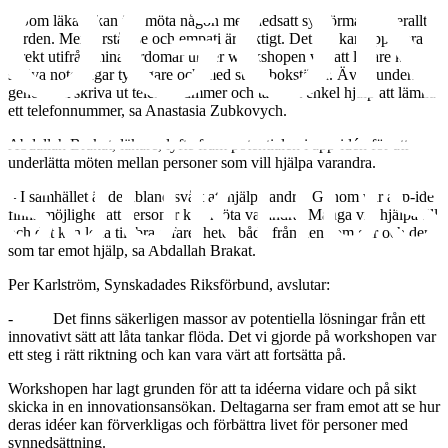
– Som läkare kan jag möta någon med nedsatt synförmåga överallt i
vården. Mer förståelse och empati är viktigt. Det jag kan applicera
direkt utifrån mina lärdomar under workshopen var att läkare kan
skriva noteringar tydligare och med stora bokstäver. Även underlätta
genom att skriva ut telefonnummer och ta fram enkel hjälp att lämna
ett telefonnummer, sa Anastasia Zubkovych.
Abdallah Brakat, läkare, lyfte fram potentialen i app-idén för att
underlätta möten mellan personer som vill hjälpa varandra.
– I samhället är det ibland svårt att hjälpa andra. Genom vår app-idé
finns möjlighet att personer kan möta varandra. Många vill hjälpa till
och det kan leda till bra erfarenheter både från den som ger och den
som tar emot hjälp, sa Abdallah Brakat.
Per Karlström, Synskadades Riksförbund, avslutar:
- Det finns säkerligen massor av potentiella lösningar från ett
innovativt sätt att låta tankar flöda. Det vi gjorde på workshopen var
ett steg i rätt riktning och kan vara värt att fortsätta på.
Workshopen har lagt grunden för att ta idéerna vidare och på sikt
skicka in en innovationsansökan. Deltagarna ser fram emot att se hur
deras idéer kan förverkligas och förbättra livet för personer med
synnedsättning.