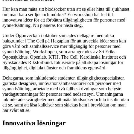
Hur kan man mäta sitt blodsocker utan att se eller hitta till sjukhuset
om man bara ser ljus och mörker? En workshop har lett till
innovativa idéer för att förbättra tillgängligheten för personer med
synnedsättning. Nu planeras för nästa steg.
Under Ögonveckan i oktober samlades deltagare med olika
bakgrunder i The Cell på Hagaplan för att utveckla idéer som kan
göra vård och samhällsservice mer tillgänglig för personer med
synnedsättning. Workshopen, som arrangerades av S:t Eriks
Ögonsjukhus, Openlab, KTH, The Cell, Karolinska Institutet och
Synskadades Riksförbund, fokuserade på att skapa lösningar för
tillgänglighet, digitala tjänster och framtidens egenvård.
Deltagarna, som inkluderade studenter, tillgänglighetsspecialister,
grafiska designers, innovationsambassadörer och personer med
synnedsättning, arbetade med två fallbeskrivningar som belyste
vardagsutmaningar för personer med nedsatt syn. Utmaningarna
inkluderade svårigheter med att mäta blodsocker och ta insulin utan
att se, samt att läsa kallelser som skickas hem i brevlådan om man
har svårt att se.
Innovativa lösningar