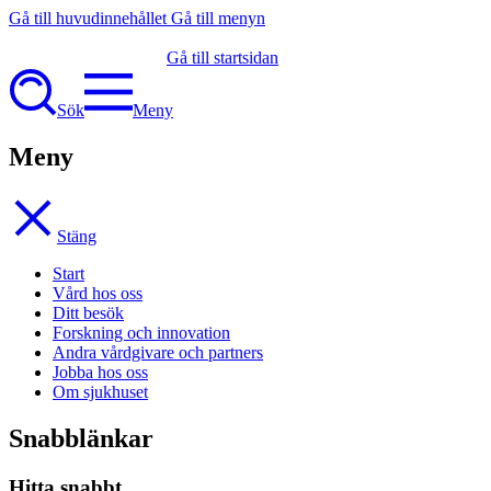
Gå till huvudinnehållet
Gå till menyn
Gå till startsidan
Sök
Meny
Meny
Stäng
Start
Vård hos oss
Ditt besök
Forskning och innovation
Andra vårdgivare och partners
Jobba hos oss
Om sjukhuset
Snabblänkar
Hitta snabbt