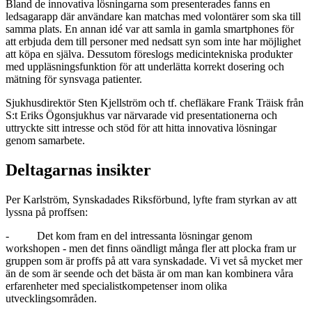
Bland de innovativa lösningarna som presenterades fanns en
ledsagarapp där användare kan matchas med volontärer som ska till
samma plats. En annan idé var att samla in gamla smartphones för
att erbjuda dem till personer med nedsatt syn som inte har möjlighet
att köpa en själva. Dessutom föreslogs medicintekniska produkter
med uppläsningsfunktion för att underlätta korrekt dosering och
mätning för synsvaga patienter.
Sjukhusdirektör Sten Kjellström och tf. chefläkare Frank Träisk från
S:t Eriks Ögonsjukhus var närvarade vid presentationerna och
uttryckte sitt intresse och stöd för att hitta innovativa lösningar
genom samarbete.
Deltagarnas insikter
Per Karlström, Synskadades Riksförbund, lyfte fram styrkan av att
lyssna på proffsen:
- Det kom fram en del intressanta lösningar genom
workshopen - men det finns oändligt många fler att plocka fram ur
gruppen som är proffs på att vara synskadade. Vi vet så mycket mer
än de som är seende och det bästa är om man kan kombinera våra
erfarenheter med specialistkompetenser inom olika
utvecklingsområden.