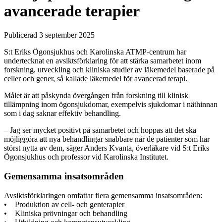
avancerade terapier
Publicerad 3 september 2025
S:t Eriks Ögonsjukhus och Karolinska ATMP-centrum har
undertecknat en avsiktsförklaring för att stärka samarbetet inom
forskning, utveckling och kliniska studier av läkemedel baserade på
celler och gener, så kallade läkemedel för avancerad terapi.
Målet är att påskynda övergången från forskning till klinisk
tillämpning inom ögonsjukdomar, exempelvis sjukdomar i näthinnan
som i dag saknar effektiv behandling.
– Jag ser mycket positivt på samarbetet och hoppas att det ska
möjliggöra att nya behandlingar snabbare når de patienter som har
störst nytta av dem, säger Anders Kvanta, överläkare vid S:t Eriks
Ögonsjukhus och professor vid Karolinska Institutet.
Gemensamma insatsområden
Avsiktsförklaringen omfattar flera gemensamma insatsområden:
• Produktion av cell- och genterapier
• Kliniska prövningar och behandling