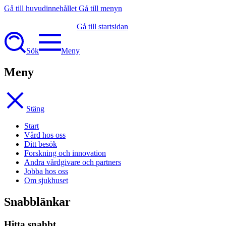
Gå till huvudinnehållet
Gå till menyn
Gå till startsidan
Sök
Meny
Meny
Stäng
Start
Vård hos oss
Ditt besök
Forskning och innovation
Andra vårdgivare och partners
Jobba hos oss
Om sjukhuset
Snabblänkar
Hitta snabbt