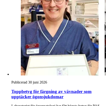
Publicerad 30 juni 2026
Toppbetyg för färgning av vävnader som
upptäcker ögonsjukdomar
Laboratoriet för ögonpatologi har fått högsta betyg för PAS-