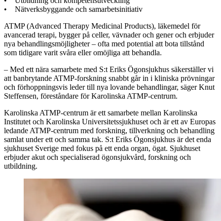
• Utbildning och kompetensutveckling
• Nätverksbyggande och samarbetsinitiativ
ATMP (Advanced Therapy Medicinal Products), läkemedel för
avancerad terapi, bygger på celler, vävnader och gener och erbjuder
nya behandlingsmöjligheter – ofta med potential att bota tillstånd
som tidigare varit svåra eller omöjliga att behandla.
– Med ett nära samarbete med S:t Eriks Ögonsjukhus säkerställer vi
att banbrytande ATMP-forskning snabbt går in i kliniska prövningar
och förhoppningsvis leder till nya lovande behandlingar, säger Knut
Steffensen, föreståndare för Karolinska ATMP-centrum.
Karolinska ATMP-centrum är ett samarbete mellan Karolinska
Institutet och Karolinska Universitetssjukhuset och är ett av Europas
ledande ATMP-centrum med forskning, tillverkning och behandling
samlat under ett och samma tak. S:t Eriks Ögonsjukhus är det enda
sjukhuset Sverige med fokus på ett enda organ, ögat. Sjukhuset
erbjuder akut och specialiserad ögonsjukvård, forskning och
utbildning.