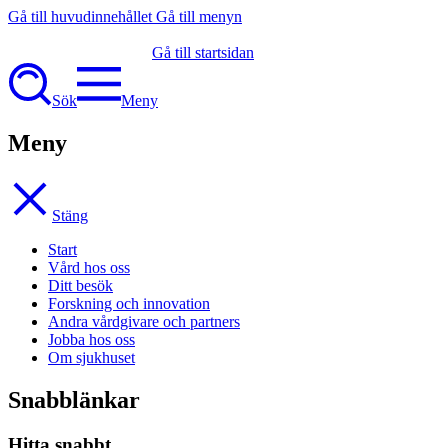
Gå till huvudinnehållet
Gå till menyn
Gå till startsidan
Sök
Meny
Meny
Stäng
Start
Vård hos oss
Ditt besök
Forskning och innovation
Andra vårdgivare och partners
Jobba hos oss
Om sjukhuset
Snabblänkar
Hitta snabbt