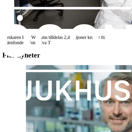
Forskaren Pete Williams tilldelas 2,4 miljoner kronor från
Hjärnfonden
. Foto:
Eva Tov
Fler nyheter