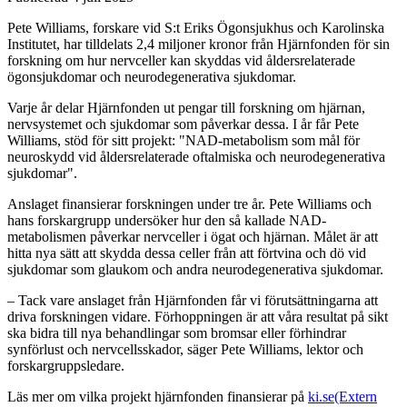
Pete Williams, forskare vid S:t Eriks Ögonsjukhus och Karolinska
Institutet, har tilldelats 2,4 miljoner kronor från Hjärnfonden för sin
forskning om hur nervceller kan skyddas vid åldersrelaterade
ögonsjukdomar och neurodegenerativa sjukdomar.
Varje år delar Hjärnfonden ut pengar till forskning om hjärnan,
nervsystemet och sjukdomar som påverkar dessa. I år får Pete
Williams, stöd för sitt projekt: "NAD-metabolism som mål för
neuroskydd vid åldersrelaterade oftalmiska och neurodegenerativa
sjukdomar".
Anslaget finansierar forskningen under tre år. Pete Williams och
hans forskargrupp undersöker hur den så kallade NAD-
metabolismen påverkar nervceller i ögat och hjärnan. Målet är att
hitta nya sätt att skydda dessa celler från att förtvina och dö vid
sjukdomar som glaukom och andra neurodegenerativa sjukdomar.
– Tack vare anslaget från Hjärnfonden får vi förutsättningarna att
driva forskningen vidare. Förhoppningen är att våra resultat på sikt
ska bidra till nya behandlingar som bromsar eller förhindrar
synförlust och nervcellsskador, säger Pete Williams, lektor och
forskargruppsledare.
Läs mer om vilka projekt hjärnfonden finansierar på
ki.se
(Extern